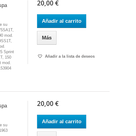
20,00 €
spa
Añadir al carrito
e su
V5SA1T,
90 mod.
Más
9SS1T,
od.
5 Sprint
Añadir a la lista de deseos
T, 150
t mod.
153904
20,00 €
spa
Añadir al carrito
e su
 1963