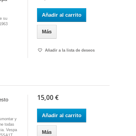
Añadir al carrito
e su
 1963
Más
Añadir a la lista de deseos
15,00 €
esto
Añadir al carrito
smontar y
ne todas
cia. Vespa
Más
V5SA1T,