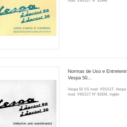
mod. V9SS1T N° 91948
Normas de Uso e Entreteni
Vespa 50...
Vespa 50 SS mod. V5SS1T, Vespa
mod. V9SS1T N° 91934, Inglés