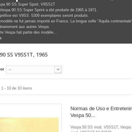
spa 90 SS Super Sport, V9SS1T
Vespa 90 SS Super Sprint a été produite de 1965 à 1971.
préfixe est V9SS. 5309 exemplaires seront produits.
modèle ne fut jamais importé en France. La longue selle "Aquila continentale"
trairement aux autres Vespa.
te Vespa fait partie des modèle...
s
90 SS V9SS1T, 1965
por
--
1 - 10 de 10 items
Normas de Uso e Entreteni
Vespa 50...
Vespa 50 SS mod. V5SS1T, Vespa