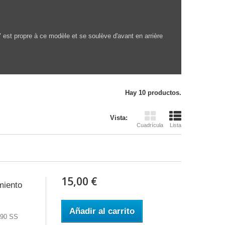
 est propre à ce modèle et se soulève d'avant en arrière
Hay 10 productos.
Vista:
Cuadrícula
Lista
15,00 €
miento
Añadir al carrito
 90 SS