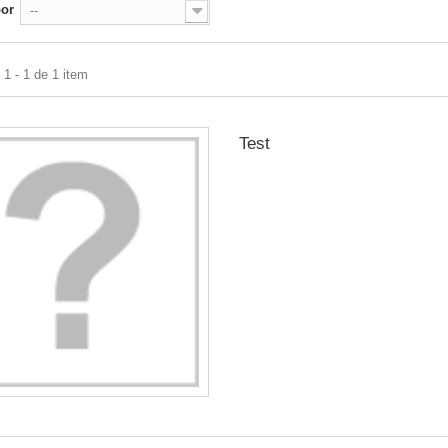
por
--
1 - 1 de 1 item
Test