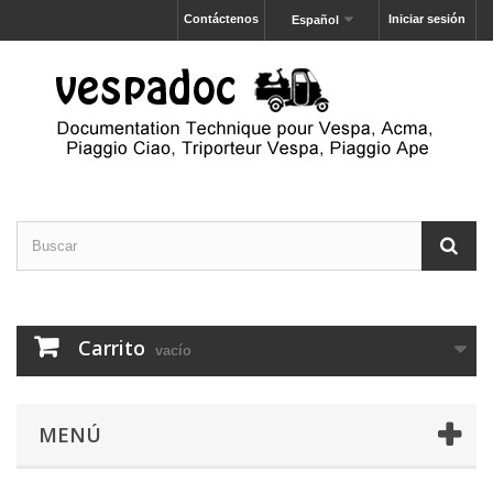
Contáctenos
Iniciar sesión
Español
Carrito
vacío
MENÚ