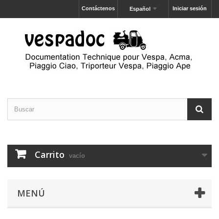
Contáctenos
Iniciar sesión
Español
Carrito
vacío
MENÚ