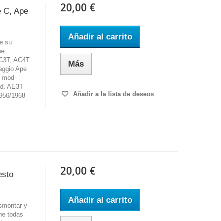
20,00 €
e C, Ape
Añadir al carrito
e su
pe
AC3T, AC4T
Más
aggio Ape
0 mod
od. AE3T
Añadir a la lista de deseos
956/1968
20,00 €
esto
Añadir al carrito
smontar y
ne todas