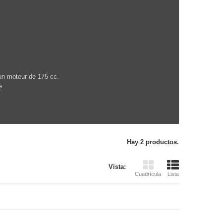
un moteur de 175 cc.
e
Hay 2 productos.
Vista:
Cuadrícula
Lista