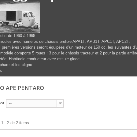
duit de 1960 à 1968.
hicules avec numéros de châssis préfixe APA1T, APB1T, APC1T, APC2T.
 premières versions seront équipées d’un moteur de 150 cc, les suivantes d’
modèle comporte 5 roues : 3 pour le châssis tracteur et 2 pour la partie arrièr
ctée. Habitacle conducteur avec essuie-glace.
phare et les cligno...
s
IO APE PENTARO
por
--
1 - 2 de 2 items