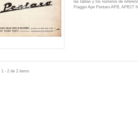
las tablas y los números de referenc
Piaggio Ape Pentaro APB, APB1T N
1 - 2 de 2 items