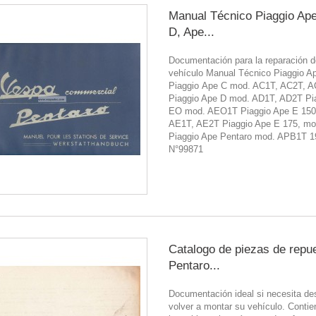
Manual Técnico Piaggio Ap
D, Ape...
Documentación para la reparación d
vehículo Manual Técnico Piaggio A
Piaggio Ape C mod. AC1T, AC2T, 
Piaggio Ape D mod. AD1T, AD2T Pi
EO mod. AEO1T Piaggio Ape E 15
AE1T, AE2T Piaggio Ape E 175, m
Piaggio Ape Pentaro mod. APB1T 1
N°99871
Catalogo de piezas de repu
Pentaro...
Documentación ideal si necesita de
volver a montar su vehículo. Contie