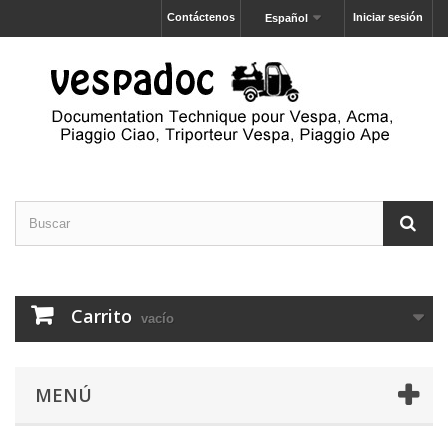
Contáctenos
Iniciar sesión
Español
Carrito
vacío
MENÚ