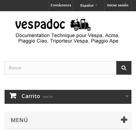
Contáctenos
Iniciar sesión
Español
Carrito
vacío
MENÚ