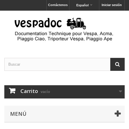
Contáctenos
Iniciar sesión
Español
Carrito
vacío
MENÚ