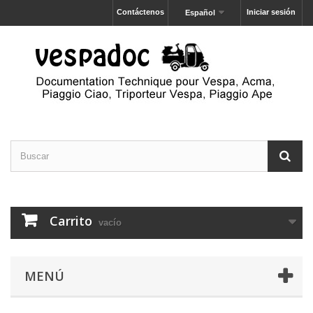
Contáctenos
Iniciar sesión
Español
Carrito
vacío
MENÚ