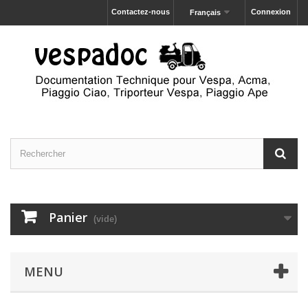
Contactez-nous
Connexion
Français
Panier
(vide)
MENU