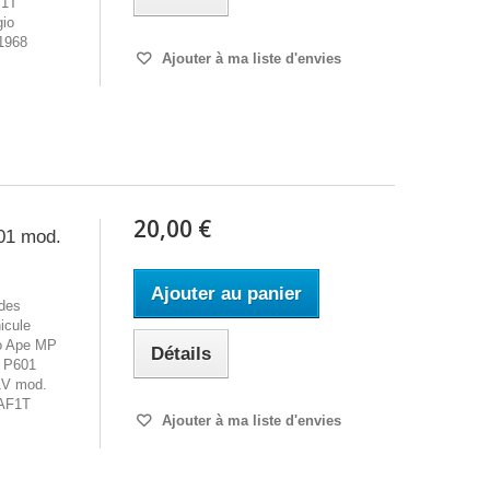
M1T
io
1968
Ajouter à ma liste d'envies
20,00 €
01 mod.
Ajouter au panier
 des
icule
io Ape MP
Détails
 P601
1V mod.
 AF1T
Ajouter à ma liste d'envies