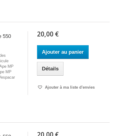
20,00 €
e 550
Ajouter au panier
 des
icule
 Ape MP
Détails
Ape MP
Vespacar
Ajouter à ma liste d'envies
20,00 €