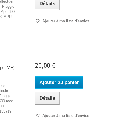
effectuer
Détails
 Piaggio
 Ape 600
00 MPR
Ajouter à ma liste d'envies
20,00 €
Ape MP,
Ajouter au panier
 des
icule
Piaggio
Détails
600 mod.
V1T
°153719
Ajouter à ma liste d'envies