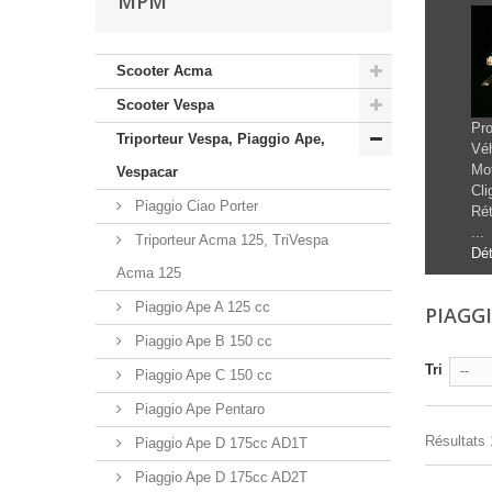
MPM
Scooter Acma
Scooter Vespa
Pro
Triporteur Vespa, Piaggio Ape,
Vé
Mot
Vespacar
Cli
Piaggio Ciao Porter
Rét
...
Triporteur Acma 125, TriVespa
Dét
Acma 125
Piaggio Ape A 125 cc
PIAGG
Piaggio Ape B 150 cc
Tri
--
Piaggio Ape C 150 cc
Piaggio Ape Pentaro
Résultats 
Piaggio Ape D 175cc AD1T
Piaggio Ape D 175cc AD2T