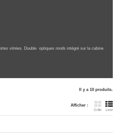
portes vitrées. Double optiques ronds intégré sur la cabine.
Il y a 10 produits.
Afficher :
Grille
Liste