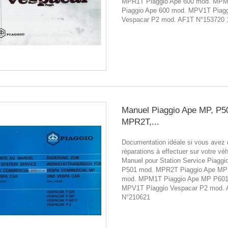
MPR1T Piaggio Ape 600 mod. MP
Piaggio Ape 600 mod. MPV1T Piagg
Vespacar P2 mod. AF1T N°153720 
Manuel Piaggio Ape MP, P5
MPR2T,...
Documentation idéale si vous avez
réparations à effectuer sur votre véh
Manuel pour Station Service Piagg
P501 mod. MPR2T Piaggio Ape MP
mod. MPM1T Piaggio Ape MP P60
MPV1T Piaggio Vespacar P2 mod.
N°210621