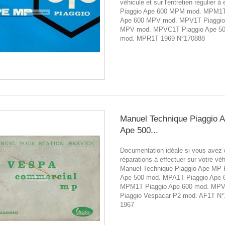
véhicule et sur l'entretien régulier à 
Piaggio Ape 600 MPM mod. MPM1T
Ape 600 MPV mod. MPV1T Piaggio
MPV mod. MPVC1T Piaggio Ape 5
mod. MPR1T 1969 N°170888
Manuel Technique Piaggio 
Ape 500...
Documentation idéale si vous avez
réparations à effectuer sur votre véh
Manuel Technique Piaggio Ape MP 
Ape 500 mod. MPA1T Piaggio Ape 
MPM1T Piaggio Ape 600 mod. MP
Piaggio Vespacar P2 mod. AF1T N
1967