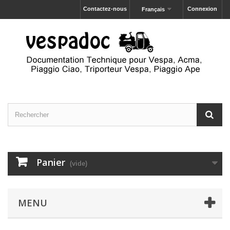
Contactez-nous
Connexion
Français
Panier
(vide)
MENU