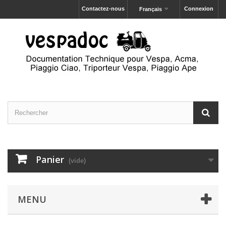
Contactez-nous
Connexion
Français
Panier
(vide)
MENU