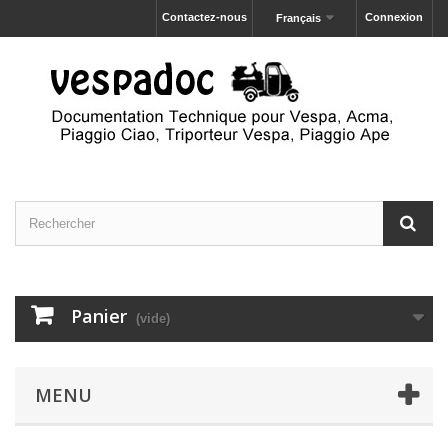
Contactez-nous
Connexion
Français
Panier
(vide)
MENU