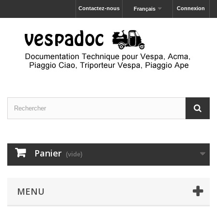
Contactez-nous
Connexion
Français
Panier
(vide)
MENU