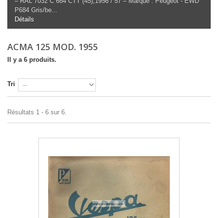
– RAL 7032 C 684 CTT (45),
1956 / 57
–
Marque : Peugeot - EWD
P684 Gris/be...
Détails
ACMA 125 MOD. 1955
Il y a 6 produits.
Tri
Résultats 1 - 6 sur 6.