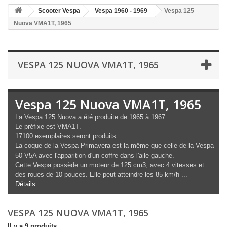
Scooter Vespa
Vespa 1960 - 1969
Vespa 125
Nuova VMA1T, 1965
VESPA 125 NUOVA VMA1T, 1965
Vespa 125 Nuova VMA1T, 1965
La Vespa 125 Nuova a été produite de 1965 à 1967.
Le préfixe est VMA1T.
17100 exemplaires seront produits.
La coque de la Vespa Primavera est la même que celle de la Vespa
50 V5A avec l'apparition d'un coffre dans l'aile gauche.
Cette Vespa possède un moteur de 125 cm3, avec 4 vitesses et
des roues de 10 pouces. Elle peut atteindre les 85 km/h ...
Détails
VESPA 125 NUOVA VMA1T, 1965
Il y a 9 produits.