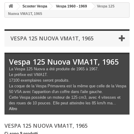
Scooter Vespa
Vespa 1960 - 1969
Vespa 125
Nuova VMA1T, 1965
VESPA 125 NUOVA VMA1T, 1965
Vespa 125 Nuova VMA1T, 1965
La Vespa 125 Nuova a été produite de 1965 à 1967.
Le préfixe est VMA1T.
17100 exemplaires seront produits.
La coque de la Vespa Primavera est la même que celle de la Vespa
50 V5A avec l'apparition d'un coffre dans l'aile gauche.
Cette Vespa possède un moteur de 125 cm3, avec 4 vitesses et
des roues de 10 pouces. Elle peut atteindre les 85 km/h ma...
Altro
VESPA 125 NUOVA VMA1T, 1965
Ci sono 9 prodotti.