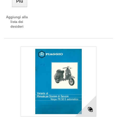
Più
Aggiungi alla
lista dei
desideri