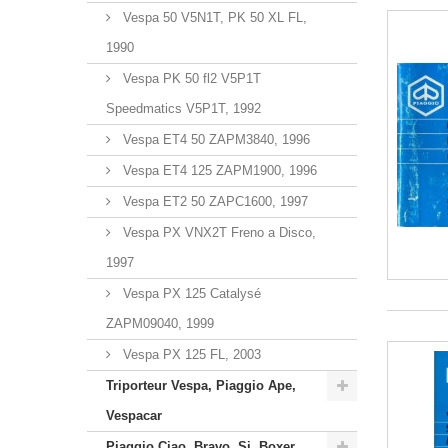
Vespa 50 V5N1T, PK 50 XL FL,
1990
Vespa PK 50 fl2 V5P1T
Speedmatics V5P1T, 1992
Vespa ET4 50 ZAPM3840, 1996
Vespa ET4 125 ZAPM1900, 1996
Vespa ET2 50 ZAPC1600, 1997
Vespa PX VNX2T Freno a Disco,
1997
Vespa PX 125 Catalysé
ZAPM09040, 1999
Vespa PX 125 FL, 2003
Triporteur Vespa, Piaggio Ape,
Vespacar
Piaggio Ciao, Bravo, Si, Boxer