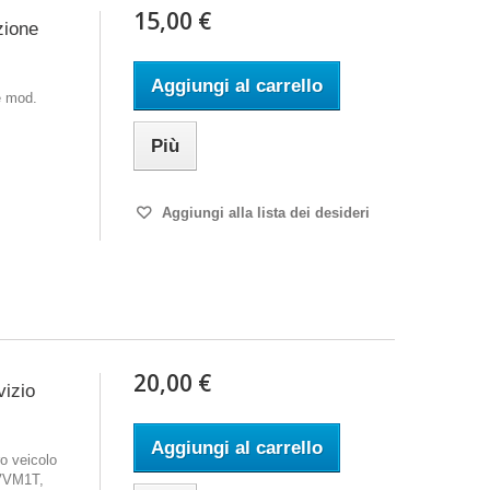
15,00 €
zione
Aggiungi al carrello
e mod.
Più
Aggiungi alla lista dei desideri
20,00 €
vizio
Aggiungi al carrello
o veicolo
 VVM1T,