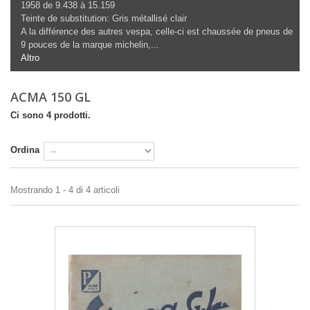
1958 de 9.438 à 15.159
Teinte de substitution: Gris métallisé clair
A la différence des autres vespa, celle-ci est chaussée de pneus de
9 pouces de la marque michelin,...
Altro
ACMA 150 GL
Ci sono 4 prodotti.
Ordina
Mostrando 1 - 4 di 4 articoli