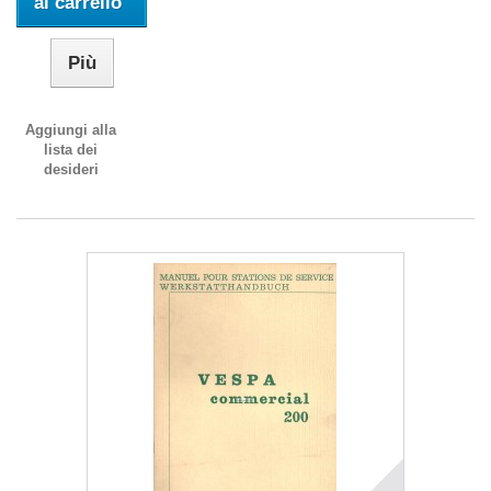
al carrello
Più
Aggiungi alla
lista dei
desideri