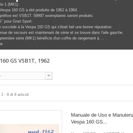
ie 1 (MK1)
Vespa 160 GS a été produite de 1962 à 1964.
préfixe est VSB1T. 59997 exemplaires seront produits.
" pour Gran Sport.
e succède à la Vespa 150 GS qui s'était fait une bonne réputation.
roue de secours est maintenant de série et se trouve dans l'aile gauche.
première série (MK1) bénéficie d'un coffre de rangement à ...
ro
160 GS VSB1T, 1962
--
 - 8 di 8 articoli
Manuale de Uso e Manuten
Vespa 160 GS...