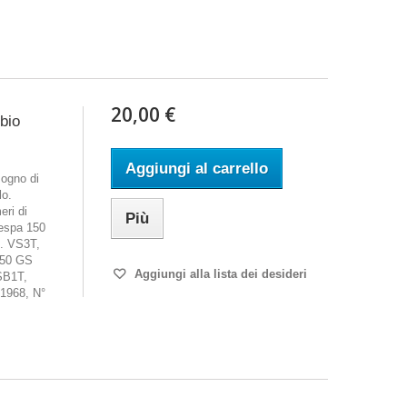
20,00 €
mbio
Aggiungi al carrello
ogno di
lo.
eri di
Più
espa 150
. VS3T,
150 GS
Aggiungi alla lista dei desideri
SB1T,
1968, N°