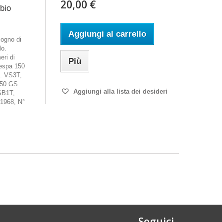
20,00 €
mbio
Aggiungi al carrello
ogno di
lo.
eri di
Più
espa 150
. VS3T,
150 GS
Aggiungi alla lista dei desideri
SB1T,
1968, N°
Seguici