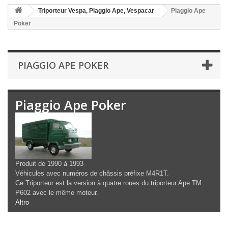
Triporteur Vespa, Piaggio Ape, Vespacar
Piaggio Ape
Poker
PIAGGIO APE POKER
Piaggio Ape Poker
Produit de 1990 à 1993
Véhicules avec numéros de châssis préfixe M4R1T.
Ce Triporteur est la version à quatre roues du triporteur Ape TM
P602 avec le même moteur.
Altro