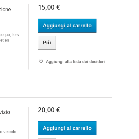
15,00 €
zione
Aggiungi al carrello
poque, lors
retien
Più
Aggiungi alla lista dei desideri
20,00 €
vizio
Aggiungi al carrello
o veicolo