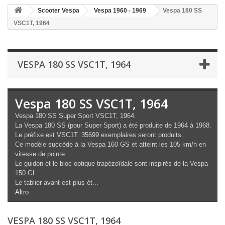
Scooter Vespa
Vespa 1960 - 1969
Vespa 180 SS
VSC1T, 1964
VESPA 180 SS VSC1T, 1964
Vespa 180 SS VSC1T, 1964
Vespa 180 SS Super Sport VSC1T, 1964.
La Vespa 180 SS (pour Super Sport) a été produite de 1964 à 1968.
Le préfixe est VSC1T. 35699 exemplaires seront produits.
Ce modèle succède à la Vespa 160 GS et atteint les 105 km/h en
vitesse de pointe.
Le guidon et le bloc optique trapézoïdale sont inspirés de la Vespa
150 GL.
Le tablier avant est plus ét...
Altro
VESPA 180 SS VSC1T, 1964