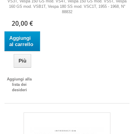
VS3T, Vespa 150 GS mod. VS4T, Vespa 150 GS mod. VS5T, Vespa
160 GS mod. VSB1T, Vespa 180 SS mod. VSC1T, 1955 - 1968, N°
88832
20,00 €
Aggiungi
al carrello
Più
Aggiungi alla
lista dei
desideri