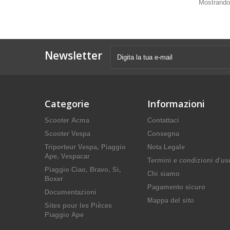
Mostrando 1
Newsletter
Categorie
Informazioni
Scooter Acma
Contattaci
Scooter Vespa
Consegna
Triporteur Vespa, Piaggio
Nota Legale
Ape, Vespacar
Termini e condizioni d'us
Piaggio Ciao, Bravo, Si,
Chi siamo
Boxer
Pagamento sicuro
Documentazioni
Mappa del sito
Sites pour les Pièces
Piaggio Ape