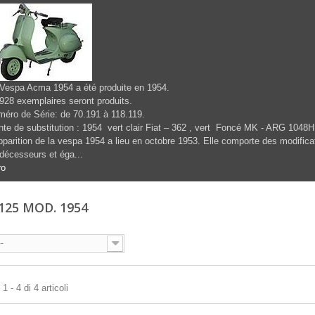
Vespa Acma 1954 a été produite en 1954.
928 exemplaires seront produits.
éro de Série: de 70.191 à 118.119.
nte de substitution : 1954 vert clair Fiat – 362 , vert Foncé MK - ARG 1048
pparition de la vespa 1954 a lieu en octobre 1953. Elle comporte des modific
décesseurs et éga...
ro
125 MOD. 1954
--
 - 4 di 4 articoli