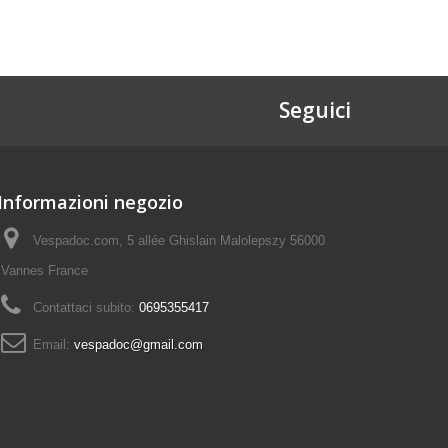
Seguici
Informazioni negozio
Vespadoc.com, 5 allée Ghislain Malolepszy 56000
Vannes France
Contattaci subito:
0695355417
Email:
vespadoc@gmail.com