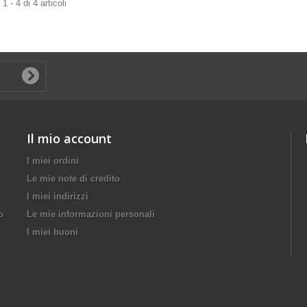
 - 4 di 4 articoli
Il mio account
I miei ordini
Le mie note di credito
I miei indirizzi
o
Le mie informazioni personali
I miei buoni