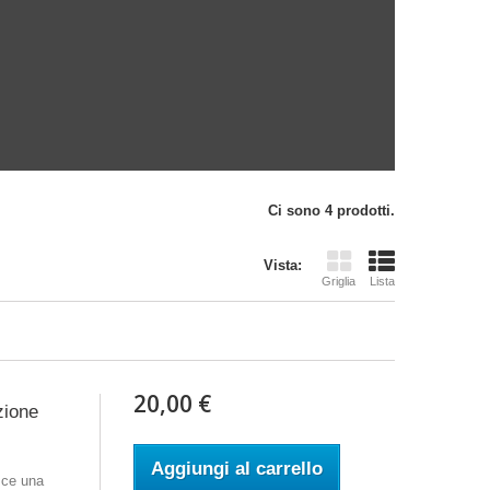
Ci sono 4 prodotti.
Vista:
Griglia
Lista
20,00 €
zione
Aggiungi al carrello
sce una