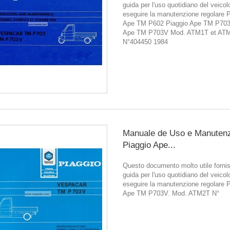
guida per l'uso quotidiano del veicol
eseguire la manutenzione regolare 
Ape TM P602 Piaggio Ape TM P703
Ape TM P703V Mod. ATM1T et AT
N°404450 1984
Manuale de Uso e Manuten
Piaggio Ape...
Questo documento molto utile forni
guida per l'uso quotidiano del veicol
eseguire la manutenzione regolare 
Ape TM P703V. Mod. ATM2T N°