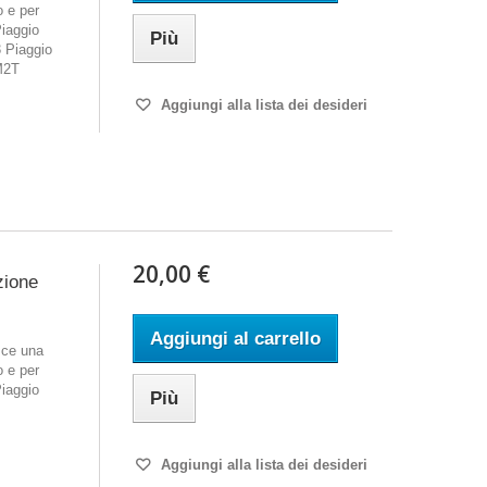
o e per
Piaggio
Più
 Piaggio
M2T
Aggiungi alla lista dei desideri
20,00 €
zione
Aggiungi al carrello
sce una
o e per
Piaggio
Più
Aggiungi alla lista dei desideri