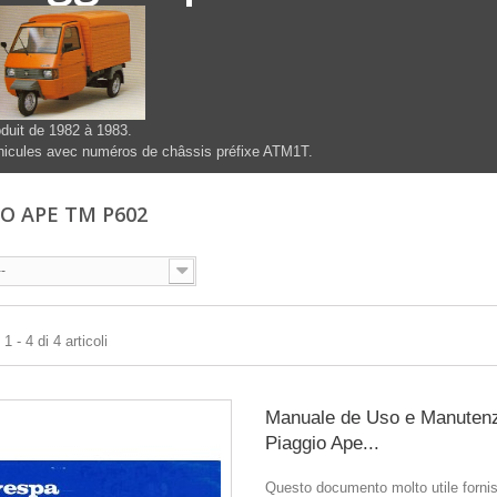
duit de 1982 à 1983.
icules avec numéros de châssis préfixe ATM1T.
IO APE TM P602
--
 - 4 di 4 articoli
Manuale de Uso e Manuten
Piaggio Ape...
Questo documento molto utile forni