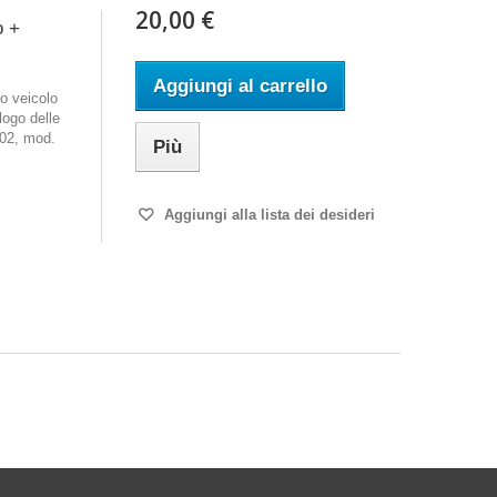
20,00 €
o +
Aggiungi al carrello
o veicolo
logo delle
602, mod.
Più
Aggiungi alla lista dei desideri