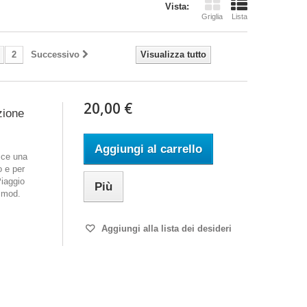
Vista:
Griglia
Lista
2
Successivo
Visualizza tutto
20,00 €
zione
Aggiungi al carrello
sce una
o e per
Piaggio
Più
 mod.
Aggiungi alla lista dei desideri