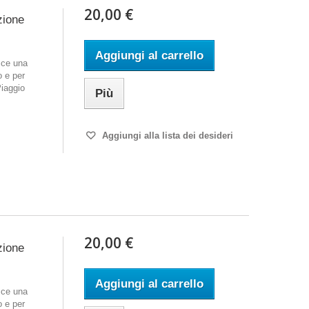
20,00 €
zione
Aggiungi al carrello
sce una
o e per
Piaggio
Più
Aggiungi alla lista dei desideri
20,00 €
zione
Aggiungi al carrello
sce una
o e per