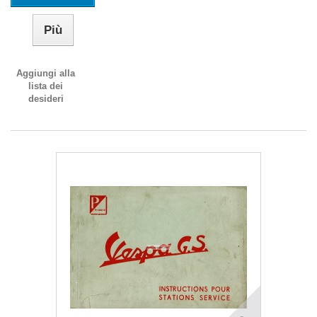
Più
Aggiungi alla
lista dei
desideri