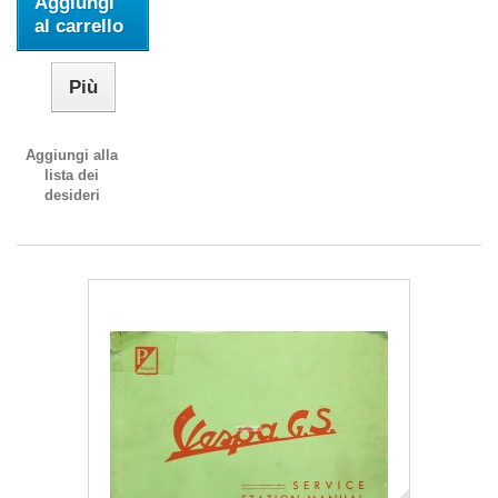
Aggiungi
al carrello
Più
Aggiungi alla
lista dei
desideri