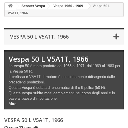
Scooter Vespa
Vespa 1960 - 1969
Vespa 50 L
V5A1T, 1966
VESPA 50 L V5A1T, 1966
Vespa 50 L V5A1T, 1966
La Vespa 50 è stata prodotta dal 1963 al 1971, dal 1969 al 1983 per
la Vespa 50 R.
Il prefisso è V5A1T. Il motore è completamente ridisegnato dalle
precedenti produzioni.
Questa Vespa è dotata di pneumatici di 8 o 9 pollici (50 N).
Questa Vespa subirà molti cambiamenti nel corso degli anni e in
base al paese d'importazione.
Altro
VESPA 50 L V5A1T, 1966
Ci sono 12 prodotti.