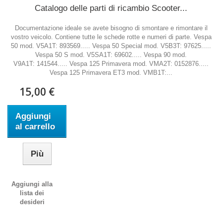
Catalogo delle parti di ricambio Scooter...
Documentazione ideale se avete bisogno di smontare e rimontare il
vostro veicolo. Contiene tutte le schede rotte e numeri di parte. Vespa
50 mod. V5A1T: 893569..... Vespa 50 Special mod. V5B3T: 97625.....
Vespa 50 S mod. V5SA1T: 69602..... Vespa 90 mod.
V9A1T: 141544..... Vespa 125 Primavera mod. VMA2T: 0152876.....
Vespa 125 Primavera ET3 mod. VMB1T:...
15,00 €
Aggiungi
al carrello
Più
Aggiungi alla
lista dei
desideri