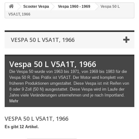
Scooter Vespa
Vespa 1960 - 1969
Vespa 50 L
V5A1T, 1966
VESPA 50 L V5A1T, 1966
Vespa 50 L V5A1T, 1966
Die Vespa 50 wurde von 1963 bis 1971, von 1969 bis 1983 für die
Vespa 50 R. Das Präfix ist V5A1T. Der Motor wird komplett von
früheren Produktionen umgestaltet. Diese Vespa ist mit Reifen von
8 oder 9 Zoll (50 N) ausgestattet. Diese Vespa wird im Laufe der
Jahre viele Veränderungen unternehmen und je nach Importland.
Mehr
VESPA 50 L V5A1T, 1966
Es gibt 12 Artikel.