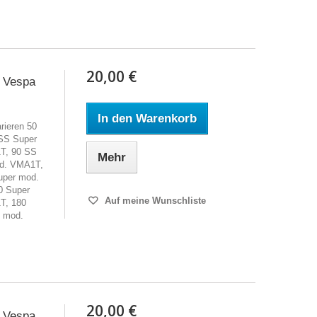
20,00 €
 Vespa
In den Warenkorb
rieren 50
SS Super
T, 90 SS
Mehr
od. VMA1T,
uper mod.
0 Super
Auf meine Wunschliste
T, 180
y mod.
20,00 €
 Vespa