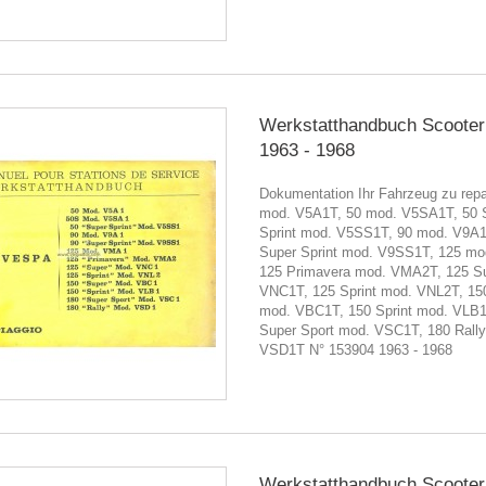
Werkstatthandbuch Scooter
1963 - 1968
Dokumentation Ihr Fahrzeug zu repa
mod. V5A1T, 50 mod. V5SA1T, 50 
Sprint mod. V5SS1T, 90 mod. V9A1
Super Sprint mod. V9SS1T, 125 m
125 Primavera mod. VMA2T, 125 S
VNC1T, 125 Sprint mod. VNL2T, 15
mod. VBC1T, 150 Sprint mod. VLB1
Super Sport mod. VSC1T, 180 Rall
VSD1T N° 153904 1963 - 1968
Werkstatthandbuch Scooter