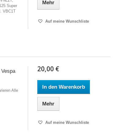
 VNL2T,
Mehr
125 Super
d. VBC1T
Auf meine Wunschliste
20,00 €
 Vespa
In den Warenkorb
ieren Alle
Mehr
Auf meine Wunschliste