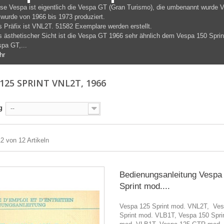
se Vespa ist eigentlich die Vespa GT (Gran Turismo), die umbenannt wurde V
wurde von 1966 bis 1973 produziert.
 Präfix ist VNL2T. 51582 Exemplare werden erstellt.
 ästhetischer Sicht ist die Vespa GT 1966 sehr ähnlich dem Vespa 150 Sprint
pa GT,...
hr
125 SPRINT VNL2T, 1966
g
--
12 von 12 Artikeln
Bedienungsanleitung Vespa
Sprint mod....
Vespa 125 Sprint mod. VNL2T, Ves
Sprint mod. VLB1T, Vespa 150 Spri