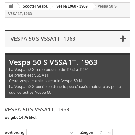
Scooter Vespa
Vespa 1960 - 1969
Vespa 50 S
V5SA1T, 1963
VESPA 50 S V5SA1T, 1963
Vespa 50 S V5SA1T, 1963
La Vespa 50 S a été produite de 1963 à 1992.
Le préfixe est V5SA1T.
Cette Vespa est similaire à la Vespa 50 N.
La Vespa 50 S bénéficie d'une trappe d'accès moteur plus petite
que les autres Vespa 50.
VESPA 50 S V5SA1T, 1963
Es gibt 14 Artikel.
Sortierung
Zeigen