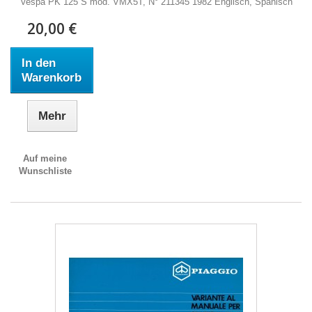
Vespa PK 125 S mod. VMX5T, N° 211345 1982 Englisch, Spanisch
20,00 €
In den
Warenkorb
Mehr
Auf meine
Wunschliste