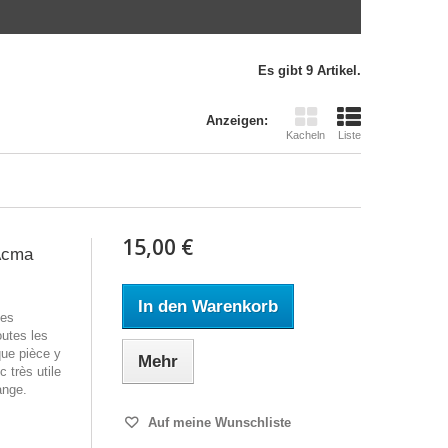
Es gibt 9 Artikel.
Anzeigen:
Kacheln
Liste
15,00 €
 Acma
In den Warenkorb
ues
outes les
ue pièce y
Mehr
 très utile
ange.
Auf meine Wunschliste