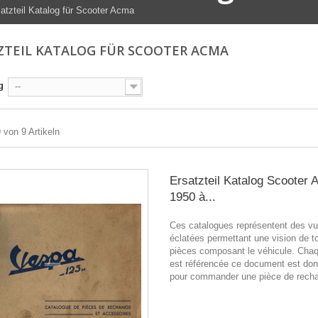
atzteil Katalog für Scooter Acma
ZTEIL KATALOG FÜR SCOOTER ACMA
g
--
9 von 9 Artikeln
Ersatzteil Katalog Scooter
1950 à...
Ces catalogues représentent des v
éclatées permettant une vision de t
pièces composant le véhicule. Chaq
est référencée ce document est donc
pour commander une pièce de rech