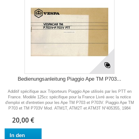
Bedienungsanleitung Piaggio Ape TM P703...
Additif spécifique aux Triporteurs Piaggio Ape utilisés par les PTT en
France. Modèle 125cc spécifique pour la France Livré avec la notice
d'emploi et d'entretien pour les Ape TM P703 et P703V. Piaggio Ape TM
P703 et TM P703V Mod. ATM1T, ATM2T et ATM3T N°405355, 1984
20,00 €
In den