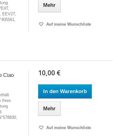
tung
Mehr
7E4T,
, EEV2T,
°405561,
Auf meine Wunschliste
10,00 €
o Ciao
In den Warenkorb
thält
h Ihres
tung
Mehr
d.
N°578830,
Auf meine Wunschliste