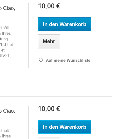
10,00 €
o Ciao,
In den Warenkorb
thält
h Ihres
tung
Mehr
7E3T et
 et
SIV2T,
Auf meine Wunschliste
10,00 €
o Ciao,
In den Warenkorb
thält
h Ihres