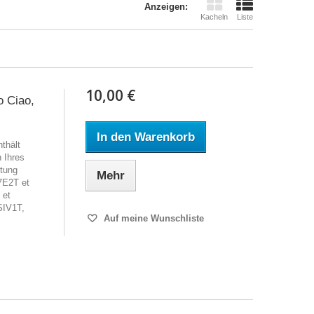
Anzeigen:
Kacheln
Liste
10,00 €
o Ciao,
In den Warenkorb
thält
h Ihres
tung
Mehr
7E2T et
 et
SIV1T,
Auf meine Wunschliste