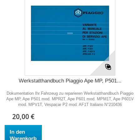
Werkstatthandbuch Piaggio Ape MP, P501...
Dokumentation Ihr Fahrzeug zu reparieren Werkstatthandbuch Piaggio
Ape MP, Ape P501 mod. MPR2T, Ape P601 mod. MPM1T, Ape P601V
mod. MPV1T, Vespacar P2 mod. AF1T Italiano N°210436
20,00 €
In den
Warenkorb