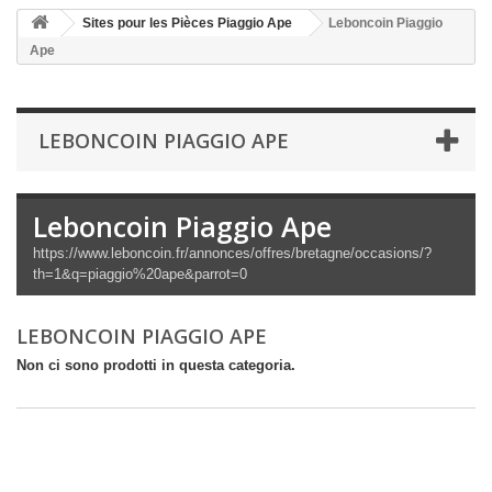
Sites pour les Pièces Piaggio Ape
Leboncoin Piaggio
Ape
LEBONCOIN PIAGGIO APE
Leboncoin Piaggio Ape
https://www.leboncoin.fr/annonces/offres/bretagne/occasions/?
th=1&q=piaggio%20ape&parrot=0
LEBONCOIN PIAGGIO APE
Non ci sono prodotti in questa categoria.