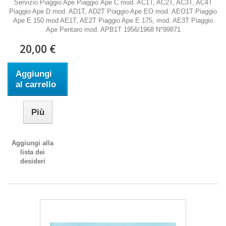
Servizio Piaggio Ape Piaggio Ape C mod. AC1T, AC2T, AC3T, AC4T
Piaggio Ape D mod. AD1T, AD2T Piaggio Ape EO mod. AEO1T Piaggio
Ape E 150 mod AE1T, AE2T Piaggio Ape E 175, mod. AE3T Piaggio
Ape Pentaro mod. APB1T 1956/1968 N°99871
20,00 €
Aggiungi
al carrello
Più
Aggiungi alla
lista dei
desideri