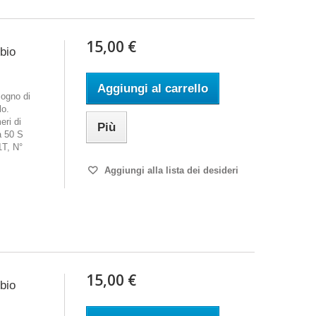
15,00 €
mbio
Aggiungi al carrello
ogno di
lo.
eri di
Più
a 50 S
T, N°
Aggiungi alla lista dei desideri
15,00 €
mbio