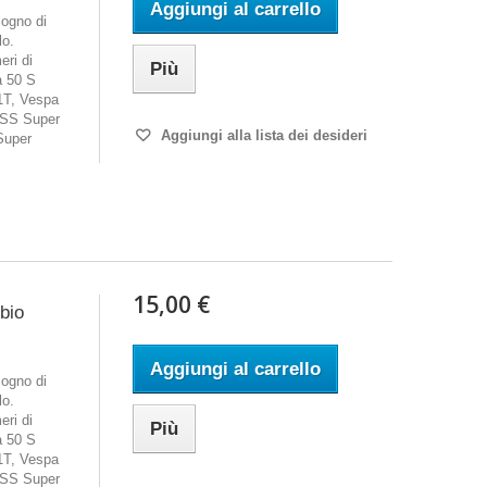
Aggiungi al carrello
ogno di
lo.
eri di
Più
a 50 S
1T, Vespa
 SS Super
Aggiungi alla lista dei desideri
Super
15,00 €
mbio
Aggiungi al carrello
ogno di
lo.
eri di
Più
a 50 S
1T, Vespa
 SS Super