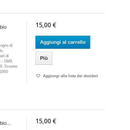
15,00 €
mbio
Aggiungi al carrello
ogno di
lo.
eri di
Più
 - 1949,
9, Scooter
 1950
Aggiungi alla lista dei desideri
15,00 €
bio...