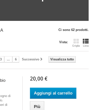
PA
Ci sono 62 prodotti.
Vista:
Griglia
Lista
3
...
6
Successivo
Visualizza tutto
20,00 €
mbio
Aggiungi al carrello
ogno di
lo.
eri di
Più