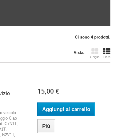
Ci sono 4 prodotti.
Vista:
Griglia
Lista
15,00 €
vizio
Aggiungi al carrello
o veicolo
aggio Ciao
od. C7N1T,
Più
V1T,
, B2V1T,