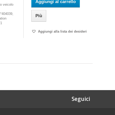
Aggiungi al carrello
o veicolo
°404039,
Più
ation
71
Aggiungi alla lista dei desideri
Seguici