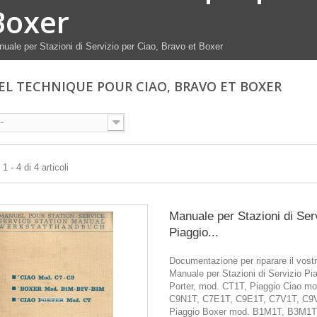
Boxer
uale per Stazioni di Servizio per Ciao, Bravo et Boxer
L TECHNIQUE POUR CIAO, BRAVO ET BOXER
--
 - 4 di 4 articoli
Manuale per Stazioni di Ser
Piaggio...
Documentazione per riparare il vostr
Manuale per Stazioni di Servizio Pi
Porter, mod. CT1T, Piaggio Ciao m
C9N1T, C7E1T, C9E1T, C7V1T, C9
Piaggio Boxer mod. B1M1T, B3M1T