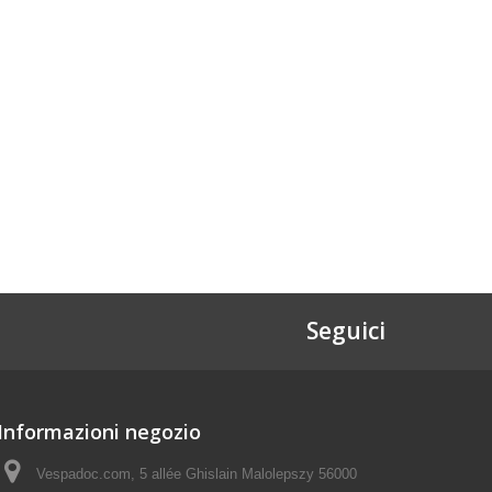
Seguici
Informazioni negozio
Vespadoc.com, 5 allée Ghislain Malolepszy 56000