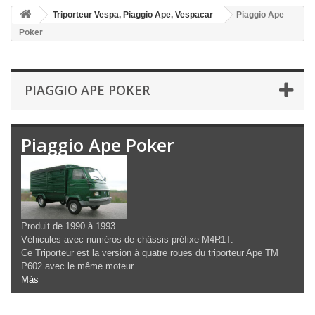
Triporteur Vespa, Piaggio Ape, Vespacar
Piaggio Ape
Poker
PIAGGIO APE POKER
Piaggio Ape Poker
Produit de 1990 à 1993
Véhicules avec numéros de châssis préfixe M4R1T.
Ce Triporteur est la version à quatre roues du triporteur Ape TM
P602 avec le même moteur.
Más