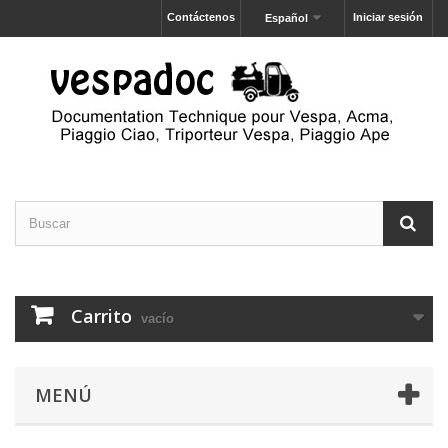
Contáctenos
Iniciar sesión
Español
Carrito
vacío
MENÚ