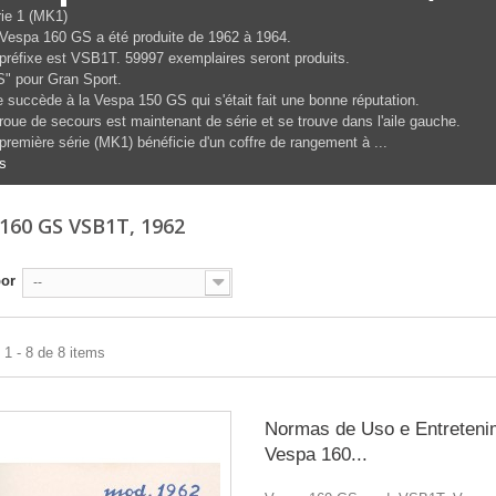
ie 1 (MK1)
Vespa 160 GS a été produite de 1962 à 1964.
préfixe est VSB1T. 59997 exemplaires seront produits.
" pour Gran Sport.
e succède à la Vespa 150 GS qui s'était fait une bonne réputation.
roue de secours est maintenant de série et se trouve dans l'aile gauche.
première série (MK1) bénéficie d'un coffre de rangement à ...
s
160 GS VSB1T, 1962
por
--
1 - 8 de 8 items
Normas de Uso e Entreteni
Vespa 160...