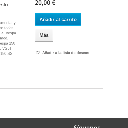
20,00 €
esto
Añadir al carrito
smontar y
ne todas
cia. Vespa
Más
 mod.
espa 150
. VS5T,
Añadir a la lista de deseos
 180 SS
Síguenos