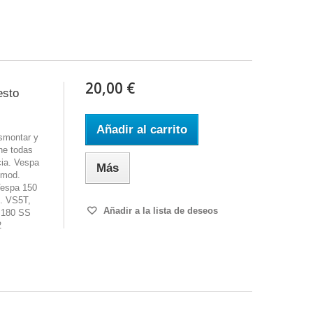
20,00 €
esto
Añadir al carrito
smontar y
ne todas
cia. Vespa
Más
 mod.
espa 150
. VS5T,
Añadir a la lista de deseos
 180 SS
2