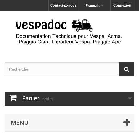
Contactez-nous
Connexion
Français
Panier
(vide)
MENU