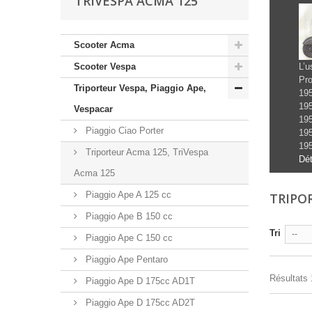
TRIVESPA ACMA 125
Scooter Acma
Scooter Vespa
L’u
Pro
Triporteur Vespa, Piaggio Ape,
195
195
Vespacar
195
Piaggio Ciao Porter
195
195
Triporteur Acma 125, TriVespa
Dét
Acma 125
Piaggio Ape A 125 cc
TRIPO
Piaggio Ape B 150 cc
Tri
--
Piaggio Ape C 150 cc
Piaggio Ape Pentaro
Résultats 1
Piaggio Ape D 175cc AD1T
Piaggio Ape D 175cc AD2T