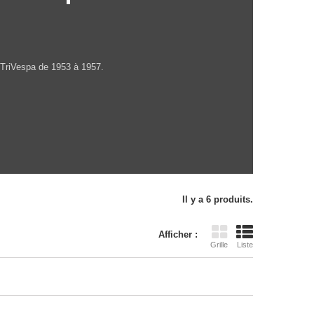
 TriVespa de 1953 à 1957.
Il y a 6 produits.
Afficher :
Grille
Liste