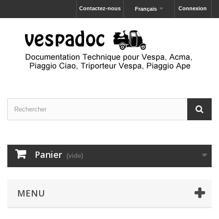
Contactez-nous
Connexion
Français
Panier
(vide)
MENU