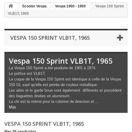
Scooter Vespa
Vespa 1960 - 1969
Vespa 150 Sprint
VLB1T, 1965
VESPA 150 SPRINT VLB1T, 1965
Vespa 150 Sprint VLB1T, 1965
La Vespa 150 Sprint a été produite de 1965 à 1974.
Le préfixe est VLB1T.
La coque de la Vespa 150 Sprint est identique à celle de la Vespa
150 GL sauf qu'elle est peinte de couleur métallique.
Les ailes et le garde boue sont également différents et possèdent
des baguettes droites en aluminium.
La clé est la même pour la colonne de direction et ...
Más
VESPA 150 SPRINT VLB1T, 1965
Hay 16 productos.