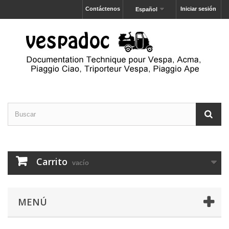
Contáctenos
Iniciar sesión
Español
Carrito
vacío
MENÚ