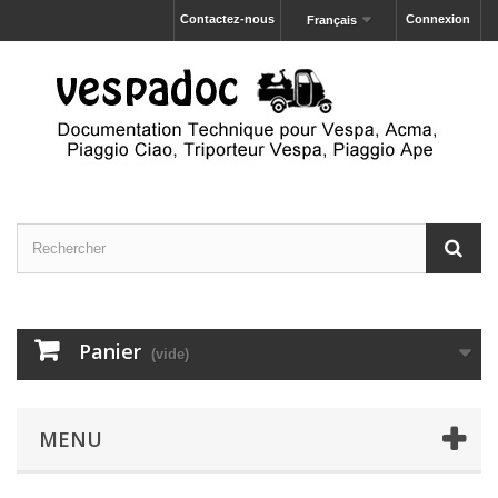
Contactez-nous
Connexion
Français
Panier
(vide)
MENU